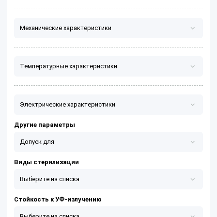
Плотность
от
до
г/см³
г/см³
Механические характеристики
Температурные характеристики
Максимальная рабочая температура (долговременно)
от
⁰С
до
⁰С
Электрические характеристики
Другие параметры
Минимальная рабочая температура (долговременно)
Допуск для
от
⁰С
до
⁰С
Виды стерилизации
Выберите из списка
Стойкость к УФ-излучению
Выберите из списка