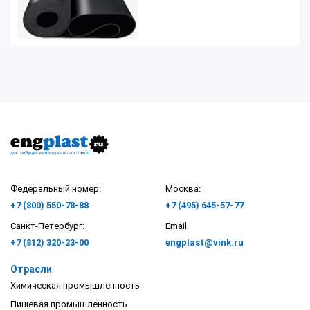
повышенных температурах.
Длительная эксплуатация в
интервале температур от -20 до 250
°С, кратковременно до 275 °С.
Хорошо растворимы в низших
кетонах, сложных эфирах и фреонах.
Эти каучуки имеют отличную
износостойкость, низкий
коэффициент трения и не
поддерживают горения.
Вулканизуются в основном
бисфенольными и диаминными
вулканизующими системами.
Более устойчив к воздействию
агрессивных сред и высокой
Федеральный номер:
Москва:
температуры по сравнению с EPDM.
+7 (800) 550-78-88
+7 (495) 645-57-77
Санкт-Петербург:
Email:
+7 (812) 320-23-00
engplast@vink.ru
Отрасли
Химическая промышленность
Пищевая промышленность