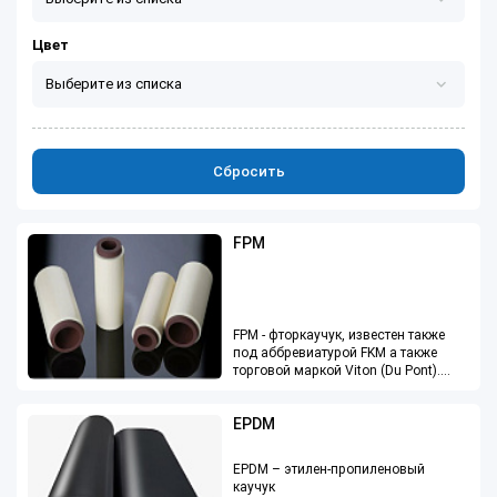
Цвет
Выберите из списка
Сбросить
FPM
FPM - фторкаучук, известен также
под аббревиатурой FKM а также
торговой маркой Viton (Du Pont).
Являются наиболее
EPDM
распространенными фторкаучуками
общего назначения. Предназначены
для работы в среде
EPDM – этилен-пропиленовый
углеводородных топлив, масел,
каучук
кислот и окислителей при